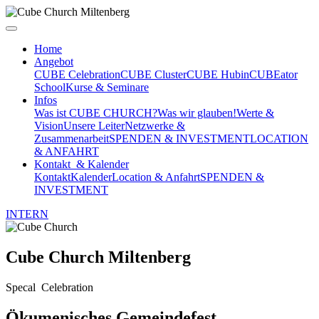
Home
Angebot
CUBE Celebration
CUBE Cluster
CUBE Hub
inCUBEator
School
Kurse & Seminare
Infos
Was ist CUBE CHURCH?
Was wir glauben!
Werte &
Vision
Unsere Leiter
Netzwerke &
Zusammenarbeit
SPENDEN & INVESTMENT
LOCATION
& ANFAHRT
Kontakt & Kalender
Kontakt
Kalender
Location & Anfahrt
SPENDEN &
INVESTMENT
INTERN
Cube Church
Miltenberg
Specal Celebration
Ökumenisches Gemeindefest